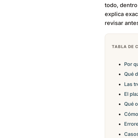
todo, dentro
explica exa
revisar ante
TABLA DE 
Por q
Qué d
Las t
El pla
Qué o
Cómo 
Error
Casos