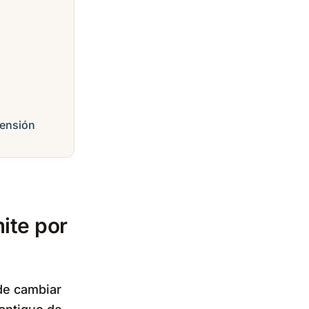
pensión
ite por
de cambiar