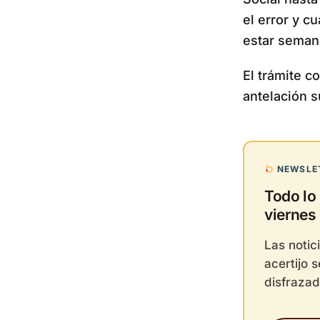
el error y c
estar semana
El trámite c
antelación s
NEWSLET
Todo lo
viernes 
Las notic
acertijo 
disfrazad