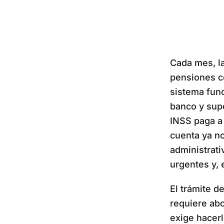
Cada mes, la
pensiones co
sistema func
banco y supo
INSS paga a 
cuenta ya no
administrati
urgentes y, 
El trámite d
requiere abo
exige hacer