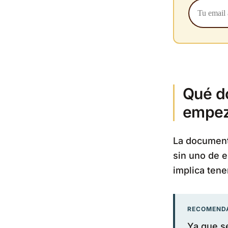
Qué d
empez
La document
sin uno de e
implica tene
RECOMENDA
Ya que s