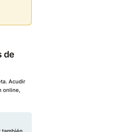
s de
ta. Acudir
 online,
r también