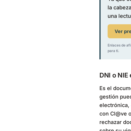
la cabeza
una lectu
Ver pr
Enlaces de afi
para ti.
DNI o NIE 
Es el docume
gestión pued
electrónica,
con Cl@ve o 
rechazar do
sobre su vig