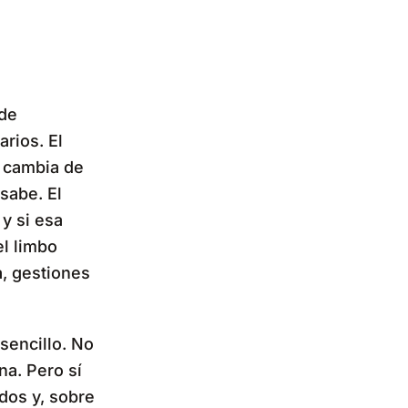
 de
rios. El
n cambia de
sabe. El
y si esa
el limbo
a, gestiones
sencillo. No
na. Pero sí
dos y, sobre