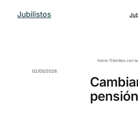
Saltar
Jubilistos
Jub
al
contenido
Inicio
Trámites con la
02/05/2026
Cambiar
pensión