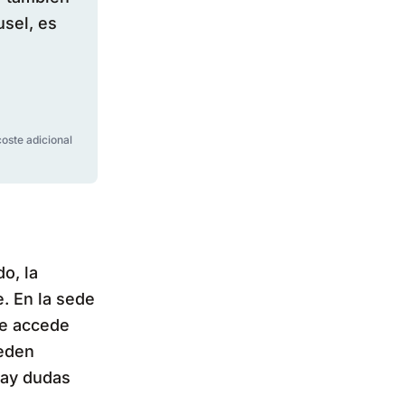
sel, es
coste adicional
o, la
. En la sede
se accede
ueden
hay dudas