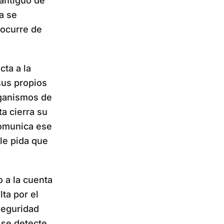
 antiguo de
ya se
 ocurre de
cta a la
sus propios
rganismos de
a cierra su
comunica ese
le pida que
o a la cuenta
lta por el
Seguridad
 se detecte