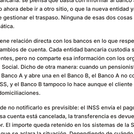
ancaria: se piensa que basta con informar al banco
o ahora debe ir a otro sitio, o que la nueva entidad 
e gestionar el traspaso. Ninguna de esas dos cosas
ática.
iene relación directa con los bancos en lo que respe
cambios de cuenta. Cada entidad bancaria custodia 
ientes, pero no comparte esa información con los o
 Social. Dicho de otra manera: cuando un pensionist
l Banco A y abre una en el Banco B, el Banco A no 
SS, y el Banco B tampoco lo hace aunque el cliente 
domiciliaciones.
 de no notificarlo es previsible: el INSS envía el pag
esa cuenta está cancelada, la transferencia es devue
. El importe queda retenido en los sistemas de la 
 que se aclara la situación. Dependiendo de cuándo