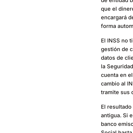
de entidad b
que el diner
encargará d
forma autom
El INSS no t
gestión de 
datos de cl
la Seguridad
cuenta en e
cambio al IN
tramite sus 
El resultado
antigua. Si 
banco emisor
Social hasta