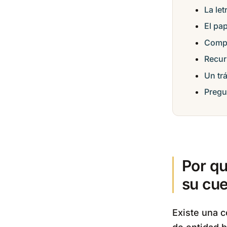
La le
El pa
Compa
Recur
Un trá
Pregu
Por qu
su cu
Existe una 