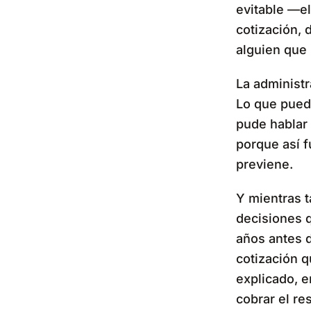
evitable —el
cotización, 
alguien que 
La administr
Lo que puede
pude hablar 
porque así f
previene.
Y mientras t
decisiones q
años antes 
cotización q
explicado, e
cobrar el re