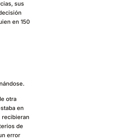
cias, sus
decisión
uien en 150
inándose.
de otra
estaba en
 recibieran
terios de
un error