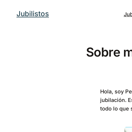
Saltar
Jubilistos
Jub
al
contenido
Sobre m
Hola, soy P
jubilación. 
todo lo que 