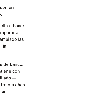
 con un
.
ello o hacer
mpartir al
cambiado las
i la
as de banco.
ntiene con
iliado —
treinta años
icio