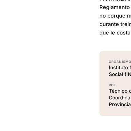
Reglamento 
no porque me
durante trei
que le costa
ORGANISM
Instituto
Social (I
ROL
Técnico 
Coordina
Provincia