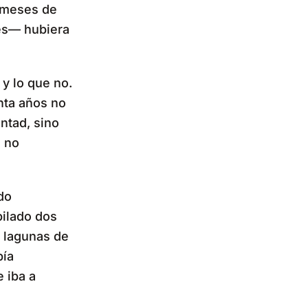
s meses de
res— hubiera
 y lo que no.
nta años no
ntad, sino
, no
do
bilado dos
 lagunas de
bía
 iba a