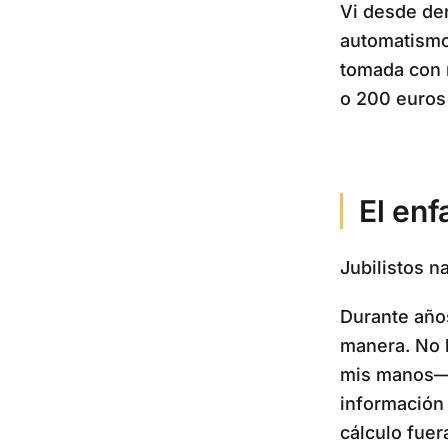
Vi desde den
automatismos
tomada con 
o 200 euros
El enf
Jubilistos 
Durante años
manera. No 
mis manos— 
información p
cálculo fuer