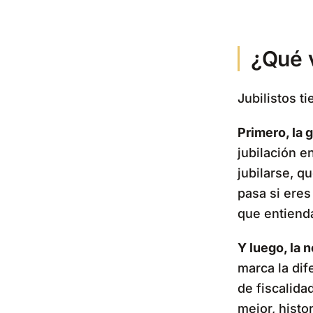
¿Qué 
Jubilistos t
Primero, la g
jubilación e
jubilarse, q
pasa si eres
que entiend
Y luego, la 
marca la dif
de fiscalida
mejor, histo