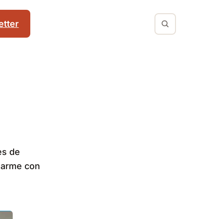
tter
es de
edarme con