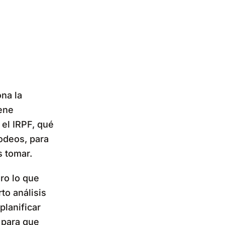
na la
ene
 el IRPF, qué
odeos, para
 tomar.
ro lo que
to análisis
planificar
 para que