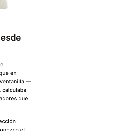
desde
de
 que en
 ventanilla —
, calculaba
jadores que
rección
Conozco el