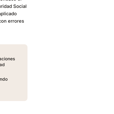
ridad Social
aplicado
con errores
aciones
dad
ando