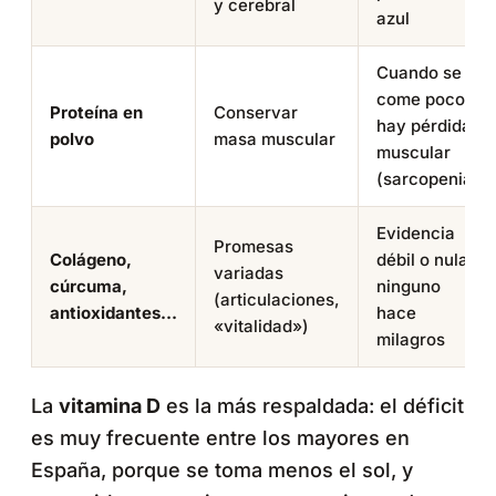
y cerebral
azul
Cuando se
come poco o
Proteína en
Conservar
hay pérdida
polvo
masa muscular
muscular
(sarcopenia)
Evidencia
Promesas
Colágeno,
débil o nula;
variadas
cúrcuma,
ninguno
(articulaciones,
antioxidantes…
hace
«vitalidad»)
milagros
La
vitamina D
es la más respaldada: el déficit
es muy frecuente entre los mayores en
España, porque se toma menos el sol, y