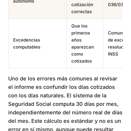
autónomo
cotización
036/037
correctas
Que los
primeros
Comunicac
Excedencias
años
de excede
computables
aparezcan
resolución
como
INSS
cotizados
Uno de los errores más comunes al revisar
el informe es confundir los días cotizados
con los días naturales. El sistema de la
Seguridad Social computa 30 días por mes,
independientemente del número real de días
del mes. Este cálculo es estándar y no es un
error en sí mismo, aunque puede resultar