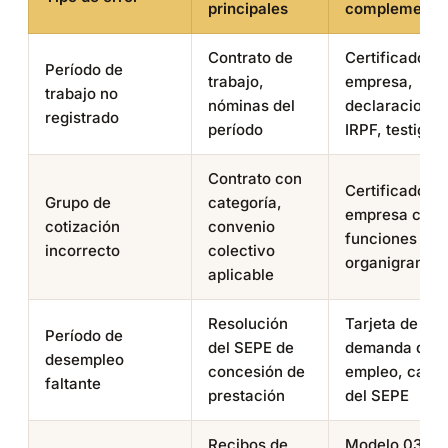
principales
complementar
Contrato de
Certificado de
Período de
trabajo,
empresa,
trabajo no
nóminas del
declaraciones
registrado
período
IRPF, testigos
Contrato con
Certificado de
Grupo de
categoría,
empresa con
cotización
convenio
funciones rea
incorrecto
colectivo
organigrama
aplicable
Resolución
Tarjeta de
Período de
del SEPE de
demanda de
desempleo
concesión de
empleo, carta
faltante
prestación
del SEPE
Recibos de
Modelo 036/0