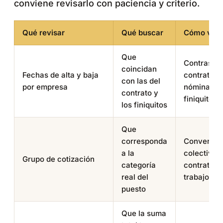
conviene revisarlo con paciencia y criterio.
Qué revisar
Qué buscar
Cómo verif
Que
Contrastar
coincidan
Fechas de alta y baja
contratos,
con las del
por empresa
nóminas,
contrato y
finiquito
los finiquitos
Que
corresponda
Convenio
a la
colectivo,
Grupo de cotización
categoría
contrato d
real del
trabajo
puesto
Que la suma