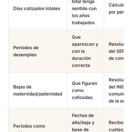
total tenga
Cálculo m
Días cotizados totales
sentido con
por períod
los años
trabajados
Que
aparezcan y
Resolucio
Períodos de
con la
del SEPE, 
desempleo
duración
de conces
correcta
Resolucio
Que figuren
Bajas de
del INSS,
como
maternidad/paternidad
comunicac
cotizadas
de la empr
Fechas de
alta/baja y
Recibos d
Períodos como
base de
cuotas, m