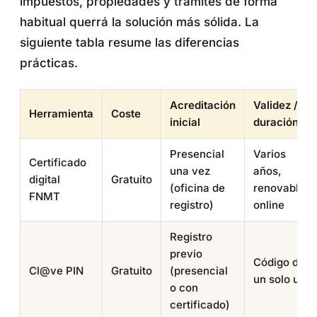
impuestos, propiedades y trámites de forma
habitual querrá la solución más sólida. La
siguiente tabla resume las diferencias
prácticas.
Acreditación
Validez /
Herramienta
Coste
inicial
duración
Presencial
Varios
Certificado
una vez
años,
digital
Gratuito
(oficina de
renovable
FNMT
registro)
online
Registro
previo
Código de
Cl@ve PIN
Gratuito
(presencial
un solo uso
o con
certificado)