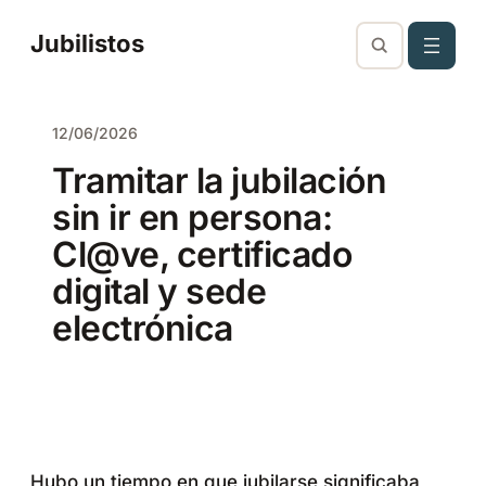
Saltar
Jubilistos
al
contenido
12/06/2026
Tramitar la jubilación
sin ir en persona:
Cl@ve, certificado
digital y sede
electrónica
Hubo un tiempo en que jubilarse significaba