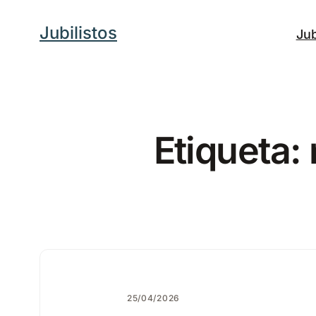
Saltar
Jubilistos
Jub
al
contenido
Etiqueta:
25/04/2026