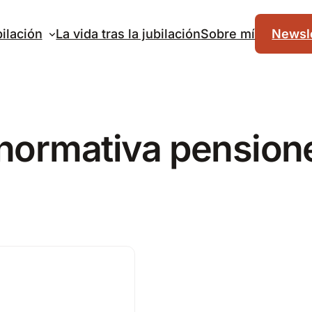
ilación
La vida tras la jubilación
Sobre mí
Newsle
normativa pension