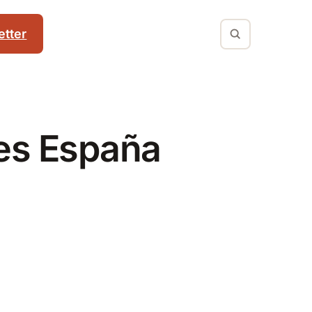
tter
es España