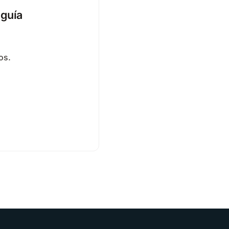
 guía
os.