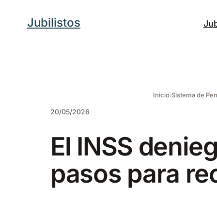
Saltar
Jubilistos
Jub
al
contenido
Inicio
Sistema de Pe
20/05/2026
El INSS denie
pasos para rec