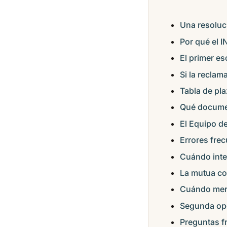
Una resoluci
Por qué el 
El primer es
Si la reclam
Tabla de pl
Qué documen
El Equipo d
Errores frec
Cuándo inte
La mutua col
Cuándo merec
Segunda opo
Preguntas f