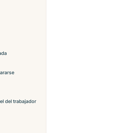
ada
ararse
l del trabajador