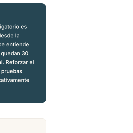
igatorio es
desde la
 se entiende
, quedan 30
l. Reforzar el
, pruebas
icativamente