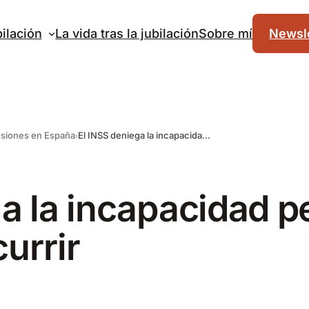
ilación
La vida tras la jubilación
Sobre mí
Newsle
nsiones en España
El INSS deniega la incapacidad permanente: pasos para recurrir
ga la incapacidad 
urrir