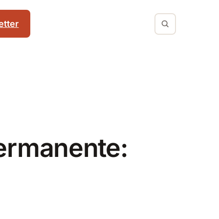
tter
permanente: