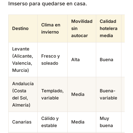
Imserso para quedarse en casa.
Movilidad
Calidad
Clima en
Niv
Destino
sin
hotelera
invierno
de
autocar
media
Levante
(Alicante,
Fresco y
Med
Alta
Buena
Valencia,
soleado
alta
Murcia)
Andalucía
(Costa
Templado,
Buena-
Media
Alt
del Sol,
variable
variable
Almería)
Cálido y
Muy
Canarias
Media
Muy
estable
buena