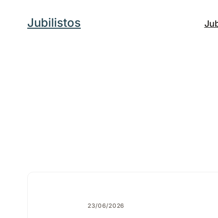
Saltar
Jubilistos
Jub
al
contenido
23/06/2026