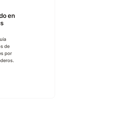
odo en
os
uía
os de
es por
ederos.