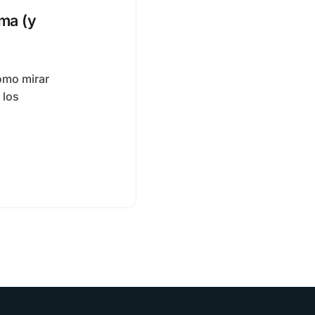
ma (y
ómo mirar
 los