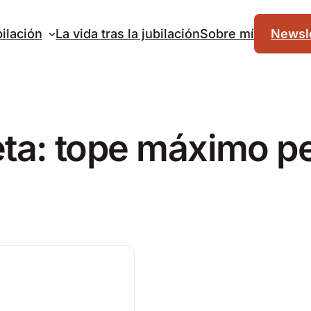
ilación
La vida tras la jubilación
Sobre mí
Newsle
eta:
tope máximo p