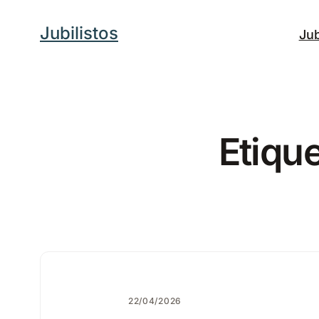
Saltar
Jubilistos
Jub
al
contenido
Etiqu
22/04/2026