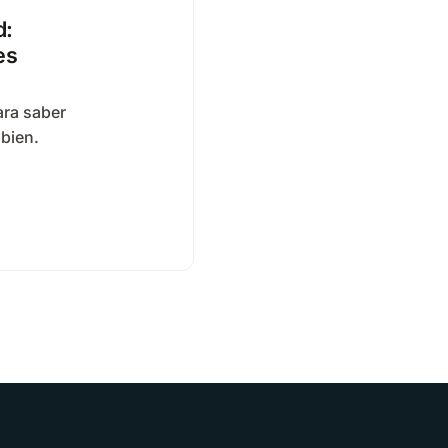
d:
es
ara saber
 bien.