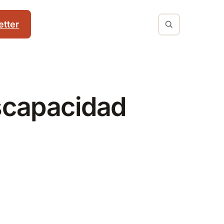
tter
scapacidad