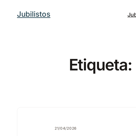
Saltar
Jubilistos
Jub
al
contenido
Etiqueta:
21/04/2026