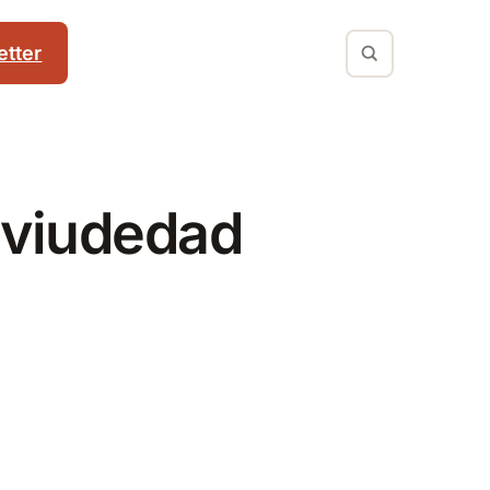
tter
 viudedad