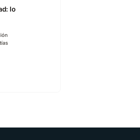
d: lo
sión
tías