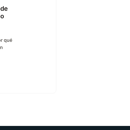
 de
no
or qué
an