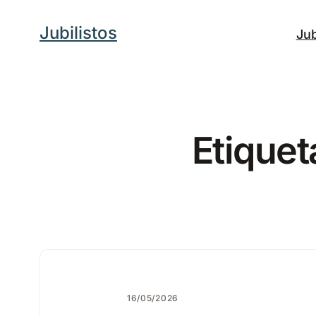
Saltar
Jubilistos
Jub
al
contenido
Etiquet
16/05/2026