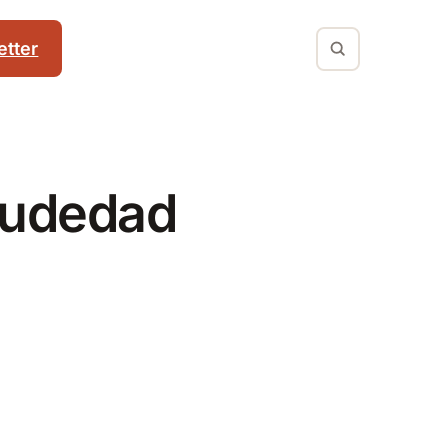
tter
viudedad