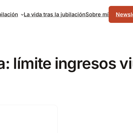
ilación
La vida tras la jubilación
Sobre mí
Newsle
a:
límite ingresos 