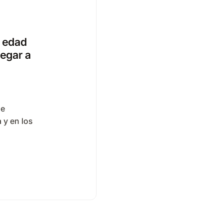
 edad
legar a
de
 y en los