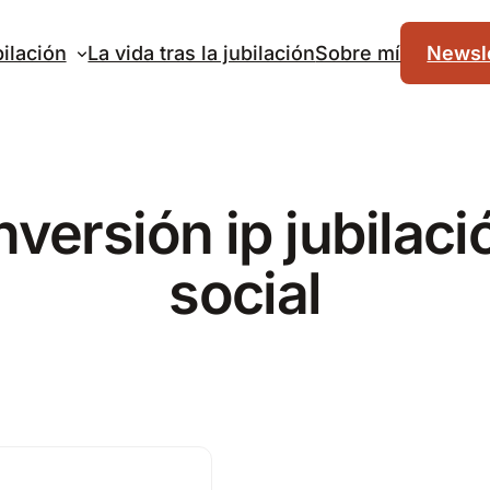
ilación
La vida tras la jubilación
Sobre mí
Newsle
versión ip jubilac
social