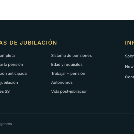
AS DE JUBILACIÓN
IN
completa
Sistema de pensiones
Sobr
ar la pensión
Edad y requisitos
News
ción anticipada
Trabajar + pensión
Cont
 jubilación
Autónomos
es SS
Vida post-jubilación
igentes