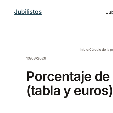
Saltar
Jubilistos
Jub
al
contenido
Inicio
Cálculo de la 
10/03/2026
Porcentaje de
(tabla y euros)