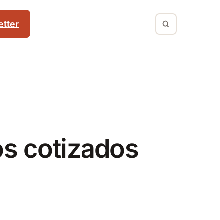
tter
os cotizados