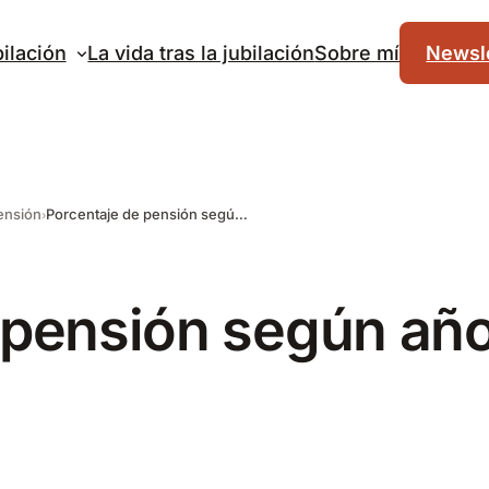
ilación
La vida tras la jubilación
Sobre mí
Newsle
pensión
Porcentaje de pensión según años cotizados (tabla y euros)
 pensión según añ